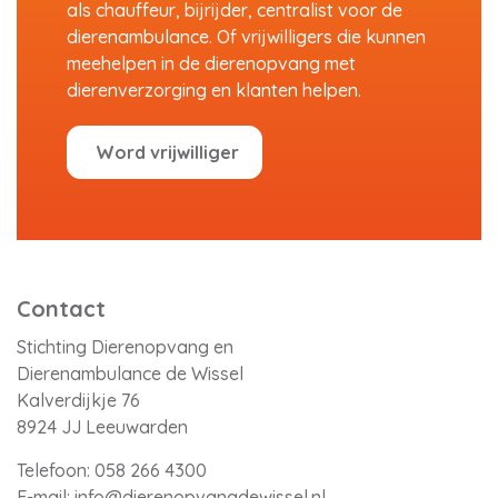
als chauffeur, bijrijder, centralist voor de
dierenambulance. Of vrijwilligers die kunnen
meehelpen in de dierenopvang met
dierenverzorging en klanten helpen.
Word vrijwilliger
Contact
Stichting Dierenopvang en
Dierenambulance de Wissel
Kalverdijkje 76
8924 JJ Leeuwarden
Telefoon:
058 266 4300
E-mail:
info@dierenopvangdewissel.nl