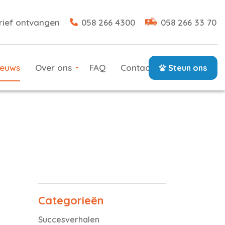
rief ontvangen
058 266 4300
058 266 33 70
ieuws
Over ons
FAQ
Contact
Steun ons
Categorieën
Succesverhalen