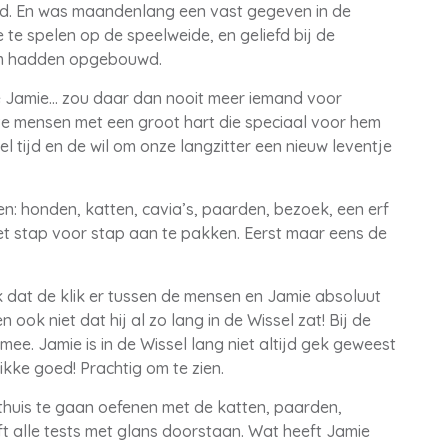
rd. En was maandenlang een vast gegeven in de
e te spelen op de speelweide, en geliefd bij de
em hadden opgebouwd.
e Jamie… zou daar dan nooit meer iemand voor
eve mensen met een groot hart die speciaal voor hem
 tijd en de wil om onze langzitter een nieuw leventje
n: honden, katten, cavia’s, paarden, bezoek, een erf
et stap voor stap aan te pakken. Eerst maar eens de
k dat de klik er tussen de mensen en Jamie absoluut
ok niet dat hij al zo lang in de Wissel zat! Bij de
. Jamie is in de Wissel lang niet altijd gek geweest
kke goed! Prachtig om te zien.
thuis te gaan oefenen met de katten, paarden,
ft alle tests met glans doorstaan. Wat heeft Jamie