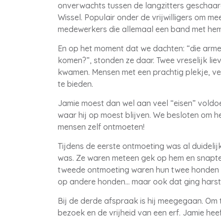
onverwachts tussen de langzitters geschaa
Wissel. Populair onder de vrijwilligers om me
medewerkers die allemaal een band met h
En op het moment dat we dachten: “die arm
komen?”, stonden ze daar. Twee vreselijk li
kwamen. Mensen met een prachtig plekje, veel
te bieden.
Jamie moest dan wel aan veel “eisen” voldoe
waar hij op moest blijven. We besloten om h
mensen zelf ontmoeten!
Tijdens de eerste ontmoeting was al duidelij
was. Ze waren meteen gek op hem en snapten o
tweede ontmoeting waren hun twee honden mee
op andere honden… maar ook dat ging harsti
Bij de derde afspraak is hij meegegaan. Om 
bezoek en de vrijheid van een erf. Jamie hee