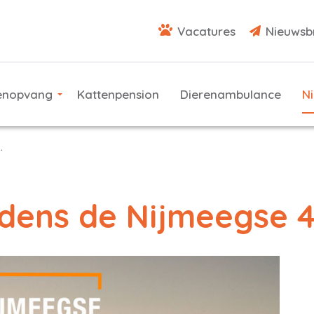
Vacatures
Nieuwsb
enopvang
Kattenpension
Dierenambulance
N
jdens de Nijmeegse 