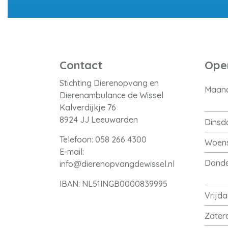
Contact
Open
Stichting Dierenopvang en
Maan
Dierenambulance de Wissel
Kalverdijkje 76
8924 JJ Leeuwarden
Dinsd
Telefoon:
058 266 4300
Woen
E-mail:
Dond
info@dierenopvangdewissel.nl
IBAN: NL51INGB0000839995
Vrijd
Zater