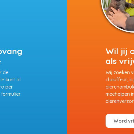
pvang
Wil jij
e
als vrij
r de
Wij zoeken vr
e kunt al
chauffeur, bi
ro per
dierenambulan
formulier
meehelpen i
dierenverzor
Word vrij