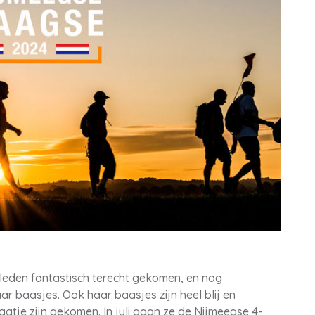
geleden fantastisch terecht gekomen, en nog
r baasjes. Ook haar baasjes zijn heel blij en
atje zijn gekomen. In juli gaan ze de Nijmeegse 4-