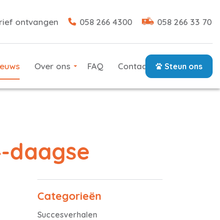
rief ontvangen
058 266 4300
058 266 33 70
ieuws
Over ons
FAQ
Contact
Steun ons
4-daagse
Categorieën
Succesverhalen