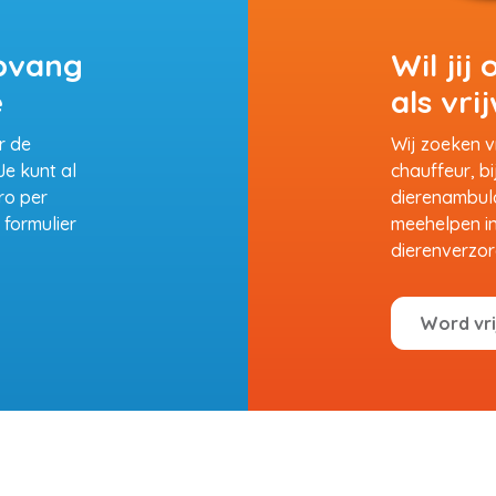
pvang
Wil jij
e
als vrij
r de
Wij zoeken vr
e kunt al
chauffeur, bi
ro per
dierenambulan
formulier
meehelpen i
dierenverzor
Word vrij