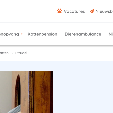
Vacatures
Nieuwsb
enopvang
Kattenpension
Dierenambulance
N
atten
Strüdel