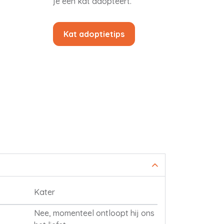
je een kat adopteert.
Kat adoptietips
Kater
Nee, momenteel ontloopt hij ons