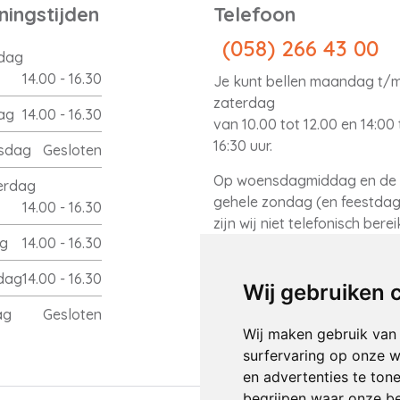
ingstijden
Telefoon
(058) 266 43 00
dag
14.00 - 16.30
Je kunt bellen maandag t/
zaterdag
ag
14.00 - 16.30
van 10.00 tot 12.00 en 14:00 
16:30 uur.
sdag
Gesloten
Op woensdagmiddag en de
erdag
gehele zondag (en feestda
14.00 - 16.30
zijn wij niet telefonisch bere
ag
14.00 - 16.30
dag
14.00 - 16.30
Wij gebruiken 
ag
Gesloten
Wij maken gebruik van
surfervaring op onze w
en advertenties te ton
begrijpen waar onze b