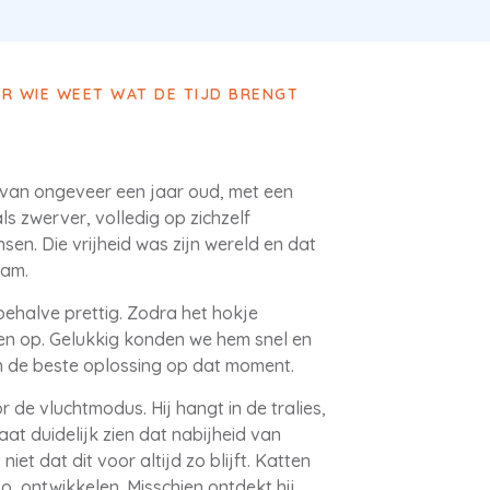
AR WIE WEET WAT DE TIJD BRENGT
 van ongeveer een jaar oud, met een
ls zwerver, volledig op zichzelf
n. Die vrijheid was zijn wereld en dat
wam.
behalve prettig. Zodra het hokje
ten op. Gelukkig konden we hem snel en
n de beste oplossing op dat moment.
 de vluchtmodus. Hij hangt in de tralies,
at duidelijk zien dat nabijheid van
et dat dit voor altijd zo blijft. Katten
o, ontwikkelen. Misschien ontdekt hij