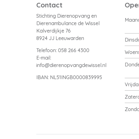
Contact
Open
Stichting Dierenopvang en
Maan
Dierenambulance de Wissel
Kalverdijkje 76
8924 JJ Leeuwarden
Dinsd
Telefoon:
058 266 4300
Woen
E-mail:
Dond
info@dierenopvangdewissel.nl
IBAN: NL51INGB0000839995
Vrijd
Zater
Zond