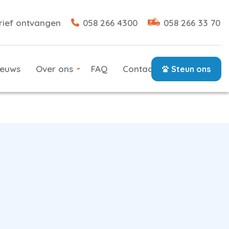
rief ontvangen
058 266 4300
058 266 33 70
ieuws
Over ons
FAQ
Contact
Steun ons