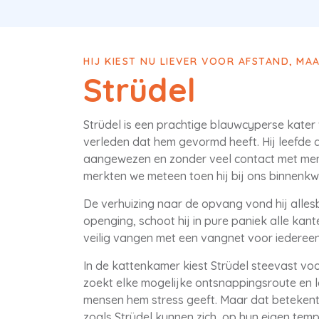
HIJ KIEST NU LIEVER VOOR AFSTAND, MA
Strüdel
Strüdel is een prachtige blauwcyperse kater
verleden dat hem gevormd heeft. Hij leefde a
aangewezen en zonder veel contact met mense
merkten we meteen toen hij bij ons binnenk
De verhuizing naar de opvang vond hij alles
openging, schoot hij in pure paniek alle kan
veilig vangen met een vangnet voor iederee
In de kattenkamer kiest Strüdel steevast voor
zoekt elke mogelijke ontsnappingsroute en la
mensen hem stress geeft. Maar dat betekent ni
zoals Strüdel kunnen zich, op hun eigen temp