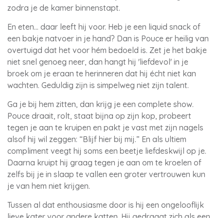
zodra je de kamer binnenstapt.
En eten… daar leeft hij voor. Heb je een liquid snack of
een bakje natvoer in je hand? Dan is Pouce er heilig van
overtuigd dat het voor hém bedoeld is. Zet je het bakje
niet snel genoeg neer, dan hangt hij 'liefdevol' in je
broek om je eraan te herinneren dat hij écht niet kan
wachten. Geduldig zijn is simpelweg niet zijn talent.
Ga je bij hem zitten, dan krijg je een complete show.
Pouce draait, rolt, staat bijna op zijn kop, probeert
tegen je aan te kruipen en pakt je vast met zijn nagels
alsof hij wil zeggen: “Blijf hier bij mij.” En als ultiem
compliment veegt hij soms een beetje liefdeskwijl op je.
Daarna kruipt hij graag tegen je aan om te kroelen of
zelfs bij je in slaap te vallen een groter vertrouwen kun
je van hem niet krijgen.
Tussen al dat enthousiasme door is hij een ongelooflijk
lieve kater voor andere katten. Hij gedraagt zich als een