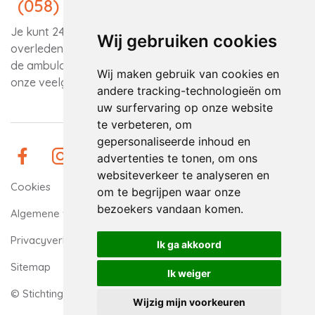
(058) 266 33 70
Je kunt 24/7 melding doen van een ziek, gewond of
Wij gebruiken cookies
overleden dier in Leeuwarden. Houd er rekening mee dat
de ambulance niet in elke situatie kan helpen. Lees eerst
Wij maken gebruik van cookies en
onze
veelgestelde vragen
voordat je belt.
andere tracking-technologieën om
uw surfervaring op onze website
te verbeteren, om
gepersonaliseerde inhoud en
advertenties te tonen, om ons
websiteverkeer te analyseren en
Cookies
om te begrijpen waar onze
bezoekers vandaan komen.
Algemene voorwaarden
Privacyverklaring
Ik ga akkoord
Sitemap
Ik weiger
© Stichting Dierenopvang De Wissel
Wijzig mijn voorkeuren